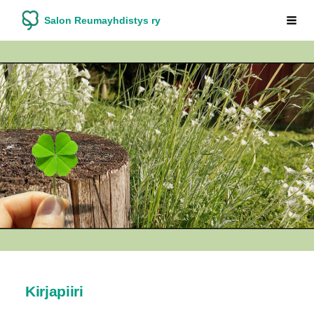
Siirry
Salon Reumayhdistys ry
Vali
sivun
sisältöön
Kirjapiiri