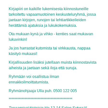
Kirjapiiri on kaikille lukemisesta kiinnostuneille
tarkoitettu vapaamuotoinen keskusteluryhmä, jossa
jaetaan kirjojen, runojen tai lehtiartikkeileiden
herättämiä ajatuksia ja lukukokemuksia.
Ota mukaan kynä ja vihko - kenties saat mukavan
lukuvinkin!
Ja jos harrastat kutomista tai virkkausta, nappaa
käsityö mukaasi!
Kirjallisuuden lisäksi jutellaan muista kiinnostavista
aiheista ja jaetaan sekä iloja että suruja.
Ryhmään voi osallistua ilman
ennakkoilmoittatumista.
Ryhmänohjaaja Ulla puh. 0500 122 005
********************************************
Tapaamiset tiistaisin klo 12-14 Salon Sytyssä!