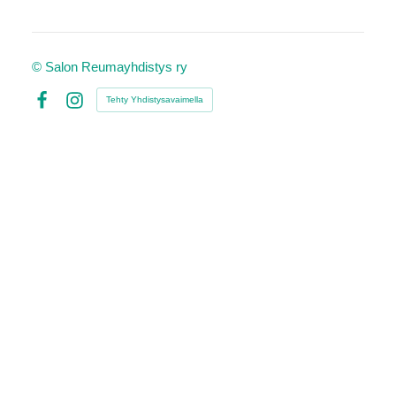
©
Salon Reumayhdistys ry
Tehty Yhdistysavaimella
Facebook
Instagram