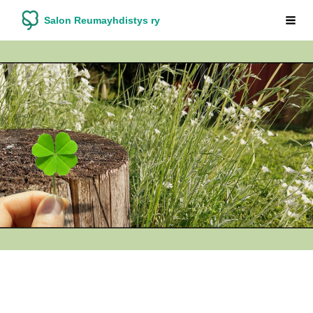
Siirry
Salon Reumayhdistys ry
Vali
sivun
sisältöön