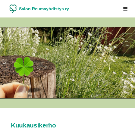
Siirry
Salon Reumayhdistys ry
Vali
sivun
sisältöön
Kuukausikerho