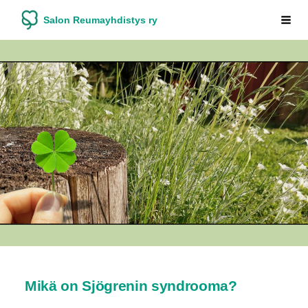
Siirry
Salon Reumayhdistys ry
Vali
sivun
sisältöön
Mikä on Sjögrenin syndrooma?