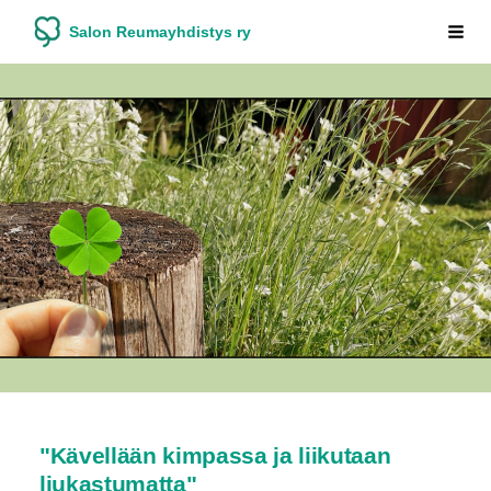
Siirry
Salon Reumayhdistys ry
Vali
sivun
sisältöön
"Kävellään kimpassa ja liikutaan
liukastumatta"