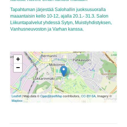
Tapahtuman järjestää Salohallin juoksusuoralla
maaantaisin kello 10-12, ajalla 20.1.- 31.3. Salon
Liikuntapalvelut yhdessä Sytyn, Muistiyhdistyksen,
Vanhusneuvoston ja Varhan kanssa.
+
−
Leaflet
| Map data ©
OpenStreetMap
contributors,
CC-BY-SA
, Imagery ©
Mapbox