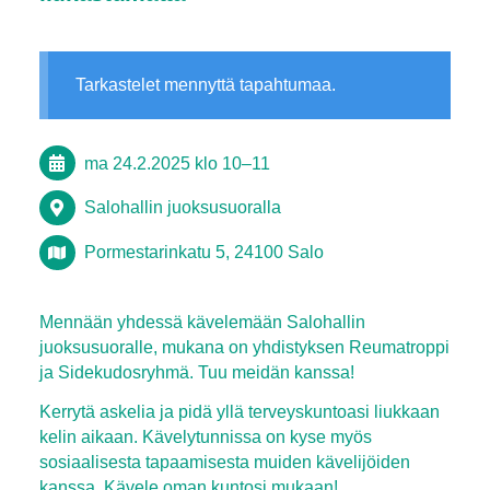
Tarkastelet mennyttä tapahtumaa.
ma 24.2.2025
klo 10
–
11
Salohallin juoksusuoralla
Pormestarinkatu 5, 24100 Salo
Mennään yhdessä kävelemään Salohallin
juoksusuoralle, mukana on yhdistyksen Reumatroppi
ja Sidekudosryhmä. Tuu meidän kanssa!
Kerrytä askelia ja pidä yllä terveyskuntoasi liukkaan
kelin aikaan. Kävelytunnissa on kyse myös
sosiaalisesta tapaamisesta muiden kävelijöiden
kanssa. Kävele oman kuntosi mukaan!