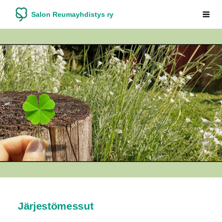
Siirry
Salon Reumayhdistys ry
Vali
sivun
sisältöön
Järjestömessut