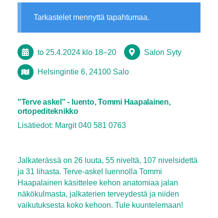
Tarkastelet mennyttä tapahtumaa.
to 25.4.2024
klo 18
–
20
Salon Syty
Helsingintie 6, 24100 Salo
"Terve askel" - luento, Tommi Haapalainen,
ortopediteknikko
Lisätiedot: Margit 040 581 0763
Jalkaterässä on 26 luuta, 55 niveltä, 107 nivelsidettä
ja 31 lihasta. Terve-askel luennolla Tommi
Haapalainen käsittelee kehon anatomiaa jalan
näkökulmasta, jalkaterien terveydestä ja niiden
vaikutuksesta koko kehoon. Tule kuuntelemaan!