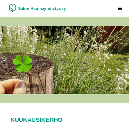
Siirry
Salon Reumayhdistys ry
Vali
sivun
sisältöön
KUUKAUSIKERHO