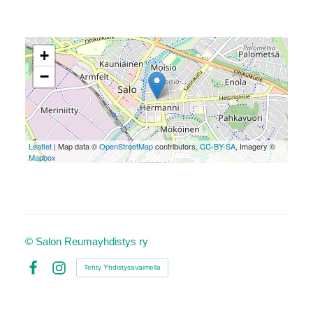
+
−
Leaflet
| Map data ©
OpenStreetMap
contributors,
CC-BY-SA
, Imagery ©
Mapbox
©
Salon Reumayhdistys ry
Tehty Yhdistysavaimella
Facebook
Instagram